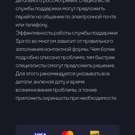
детального рассмотрения, специалисты
службы поддержки могут предложить
перейти на общение по электронной почте
или телефону.
Эффективность работы службы поддержки
Spinto во многом зависит от правильного
заполнения контактной формы. Чем более
подробно описана проблема, тем быстрее
специалисты смогут предложить решение.
Для этого рекомендуется указывать все
детали, включая дату и время
возникновения проблемы, а также
приложить скриншоты при необходимости.