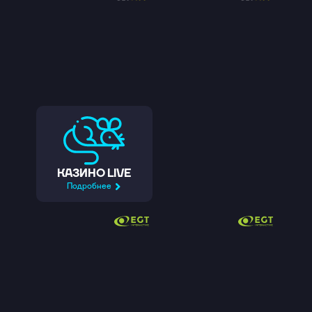
КАЗИНО LIVE
Подробнее