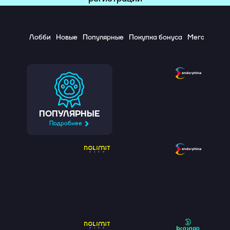
Лобби
Новые
Популярные
Покупка бонуса
Мегавейз
С
ПОПУЛЯРНЫЕ
Подробнее