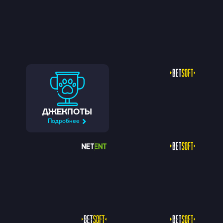
ДЖЕКПОТЫ
Подробнее