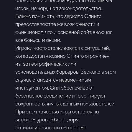
блокировки и получить доступ к любимым
играм, не нарушая законодательства.
Важно понимать, что зеркала Спинто
предоставляют те же возможности и
функционал, что и основной сайт, включая
все бонусы и акции.
Игроки часто сталкиваются с ситуацией,
когда доступ к казино Спинто ограничен
из-за географических или
законодательных барьеров. Зеркала в этом
случае становятся незаменимым
инструментом. Они обеспечивают
безопасное соединение и гарантируют
сохранность личных данных пользователей.
При этом качество игры остается на
высоком уровне благодаря
оптимизированной платформе.