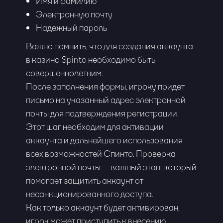
Имя и фамилию
Электронную почту
Надежный пароль
Важно помнить, что для создания аккаунта
в казино Spinto необходимо быть
совершеннолетним.
После заполнения формы, игроку придет
письмо на указанный адрес электронной
почты для подтверждения регистрации.
Этот шаг необходим для активации
аккаунта и дальнейшего использования
всех возможностей Спинто. Проверка
электронной почты — важный этап, который
помогает защитить аккаунт от
несанкционированного доступа.
Как только аккаунт будет активирован,
игрок может приступить к внесению