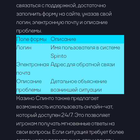
связаться с поддержкой, достаточно
заполнить форму на сайте, указав свой
логин, электронную почту и описание
проблемы.
Поле формы
Описание
Логин
Имя пользователя в системе
Spinto
Электронная
Адрес для обратной связи
почта
Описание
Детальное объяснение
проблемы
возникшей ситуации
Казино Спинто также предлагает
возможность использовать онлайн-чат,
который доступен 24/7. Это позволяет
игрокам получать мгновенные ответы на
свои вопросы. Если ситуация требует более