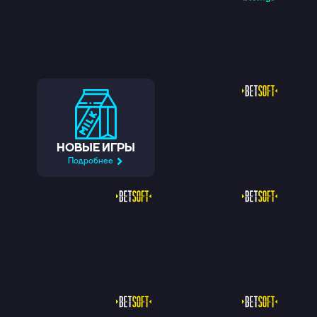
НОВЫЕ ИГРЫ
Подробнее