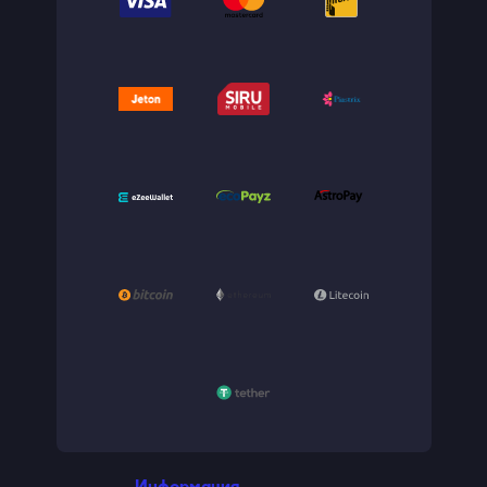
Информация