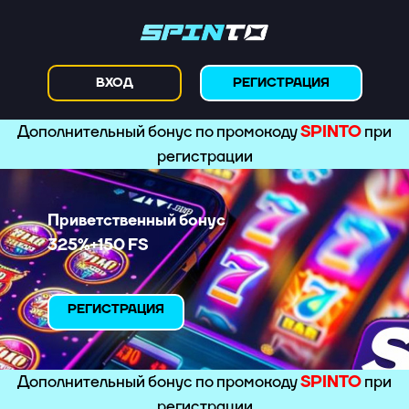
ВХОД
РЕГИСТРАЦИЯ
Дополнительный бонус по промокоду
SPINTO
при
регистрации
Приветственный бонус
325%+150 FS
РЕГИСТРАЦИЯ
Дополнительный бонус по промокоду
SPINTO
при
регистрации